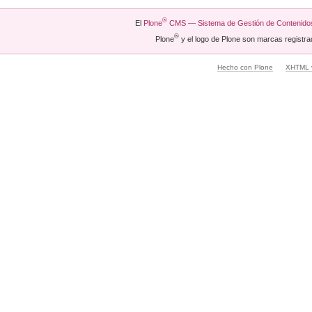
®
El
Plone
CMS — Sistema de Gestión de Contenidos
®
Plone
y el logo de Plone son marcas registra
Hecho con Plone
XHTML v