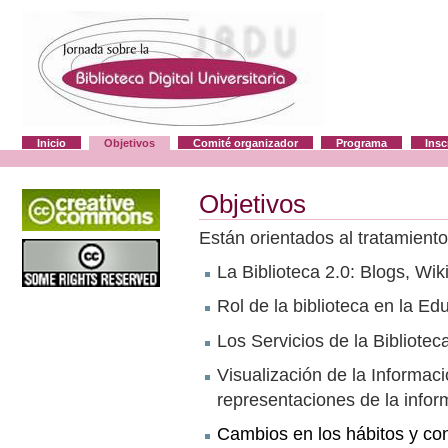
Cambiar
a
contenido.
|
Saltar
a
navegación
Secciones
Inicio
Objetivos
Comité organizador
Programa
Insc
Herramientas
Personales
Objetivos
Están orientados al tratamiento
La Biblioteca 2.0: Blogs, Wik
Rol de la biblioteca en la Ed
Los Servicios de la Bibliotec
Visualización de la Informac
representaciones de la infor
Cambios en los hábitos y co